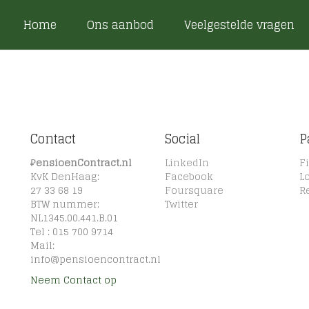
Home
Ons aanbod
Veelgestelde vragen
Contact
Social
P
₽
ensioenContract.nl
LinkedIn
F
KvK DenHaag:
Facebook
L
27 33 68 19
Foursquare
R
BTW nummer:
Twitter
NL1345.00.441.B.01
Tel : 015 700 9714
Mail:
info@pensioencontract.nl
Neem Contact op