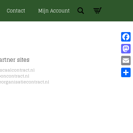
Search
Contact
Mijn Account
Face
Mast
artner sites
iscaalcontract.nl
Emai
ooncontract.nl
eorganisatiecontract.nl
Dele