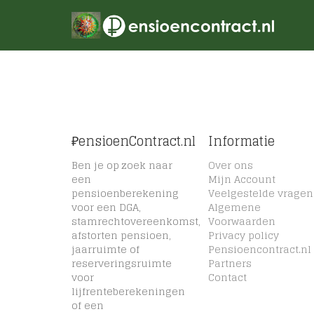
₽ensioenContract.nl
Informatie
Ben je op zoek naar
Over ons
een
Mijn Account
pensioenberekening
Veelgestelde vragen
voor een DGA,
Algemene
stamrechtovereenkomst,
Voorwaarden
afstorten pensioen,
Privacy policy
jaarruimte of
Pensioencontract.nl
reserveringsruimte
Partners
voor
Contact
lijfrenteberekeningen
of een